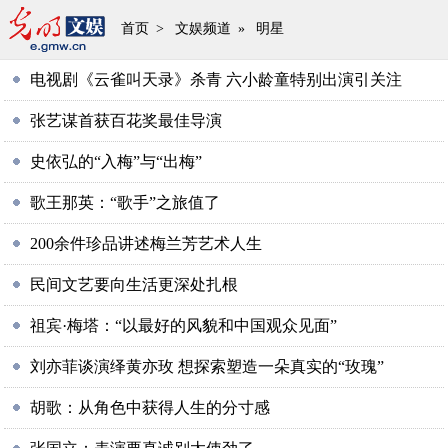
首页
>
文娱频道
»
明星
电视剧《云雀叫天录》杀青 六小龄童特别出演引关注
张艺谋首获百花奖最佳导演
史依弘的“入梅”与“出梅”
歌王那英：“歌手”之旅值了
200余件珍品讲述梅兰芳艺术人生
民间文艺要向生活更深处扎根
祖宾·梅塔：“以最好的风貌和中国观众见面”
刘亦菲谈演绎黄亦玫 想探索塑造一朵真实的“玫瑰”
胡歌：从角色中获得人生的分寸感