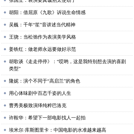
张国立：表演要真诚别太使劲了
胡阳：借屈原《九歌》诉说生命情感
吴巍：千年“笙”音讲述当代精神
王骁：当松弛作为表演美学风格
姜铁红：做老师永远要做好示范
胡歌谈《走走停停》：“哎哟，这是我特别想去演的喜剧
类型”
隆妮：演个不同于“高启兰”的角色
用心体味剧中百态千姿的人生
曹秀美极致演绎纯粹巴洛克
许鞍华：希望下一部电影找人一起拍
埃米尔·库斯图里卡：中国电影的水准越来越高